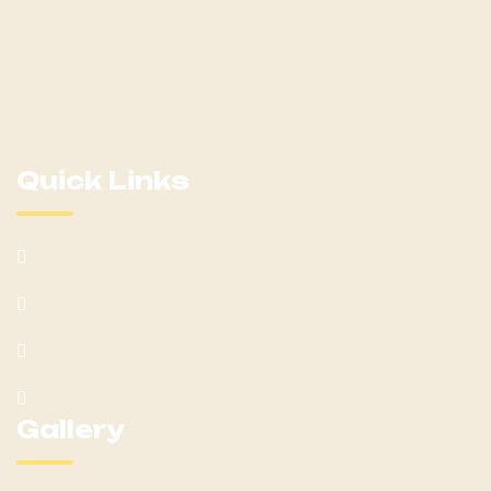
Welcome to Shaffer Standardbred LLC, your ultimate
destination for all things equestrian!
Quick Links
Home
About
Mares
Yearlings
Gallery